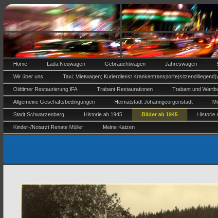
Home
Lada Neuwagen
Gebrauchtwagen
Jahreswagen
Wir über uns
Taxi; Mietwagen; Kurierdienst Krankentransporte(sitzend/liegend)
Oldtimer Restaurierung IFA
Trabant Restaurationen
Trabant und Wartbu
Allgemeine Geschäftsbedingungen
Heimatstadt Johanngeorgenstadt
Mi
Stadt Schwarzenberg
Historie ab 1945
Bilder ab 1945
Historie
Kinder-/Notarzt Renate Müller
Meine Katzen